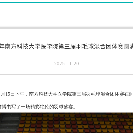
25年南方科技大学医学院第三届羽毛球混合团体赛圆
2025-11-20
1月15日下午，南方科技大学医学院第三届羽毛球混合团体赛在
拼搏书写了一场精彩绝伦的羽球盛宴。