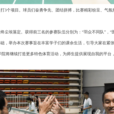
打3个项目。球员们奋勇争先、团结拼搏，比赛精彩纷呈、气氛
终尘埃落定。获得前三名的参赛队伍分别为：“羽众不同队”，“医
基础，举办本次赛事旨在丰富学子们的课余生活，引导大家在紧
学院将继续打造更多特色体育活动，为师生提供展现自我的平台