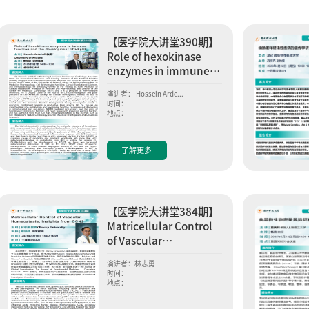
【医学院大讲堂390期】
Role of hexokinase
enzymes in immune
function and the
演讲者： Hossein Arde...
development of
时间：
地点：
HFpEF
了解更多
【医学院大讲堂384期】
Matricellular Control
of Vascular
Homeostasis: Insights
演讲者：林志勇
from CCN2
时间：
地点：