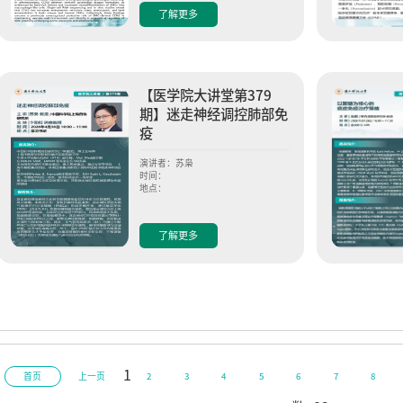
了解更多
【医学院大讲堂第379
期】迷走神经调控肺部免
疫
演讲者：苏枭
时间：
地点：
了解更多
1
首页
上一页
2
3
4
5
6
7
8