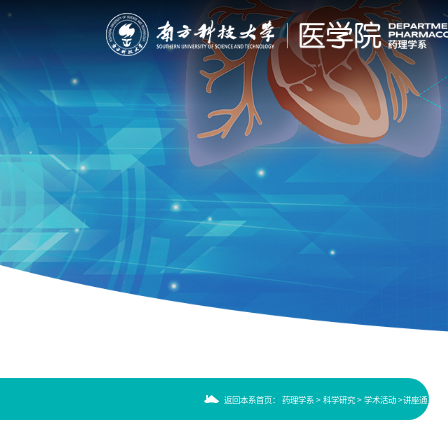
返回本系首页
：
药理学系
>
科学研究
>
学术活动
>讲座通
知